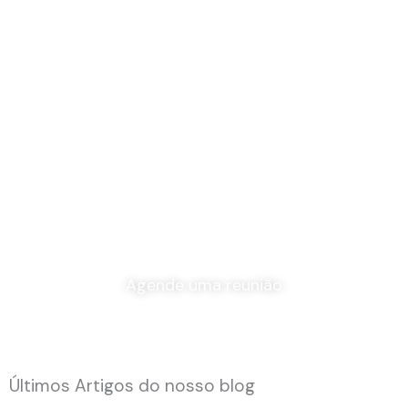
A Gestdreams Consulting apoia
portugueses, expatriados e
investidores internacionais que
procuram em Portugal uma base
sólida para criar e expandir os seus
negócios
Agende uma reunião
Últimos Artigos do nosso blog