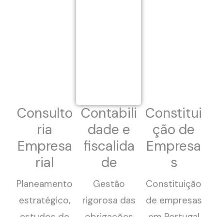
Consulto
Contabili
Constitui
ria
dade e
ção de
Empresa
fiscalida
Empresa
rial
de
s
Planeamento
Gestão
Constituição
estratégico,
rigorosa das
de empresas
estudos de
obrigações
em Portugal