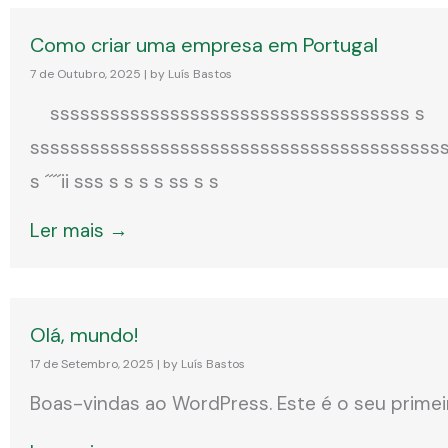
Como criar uma empresa em Portugal
7 de Outubro, 2025
|
by Luís Bastos
ssssssssssssssssssssssssssssssssssss s
sssssssssssssssssssssssssssssssssssssssss
s ´´´´ii sss s s s s ss s s
Ler mais →
Olá, mundo!
17 de Setembro, 2025
|
by Luís Bastos
Boas-vindas ao WordPress. Este é o seu primeir